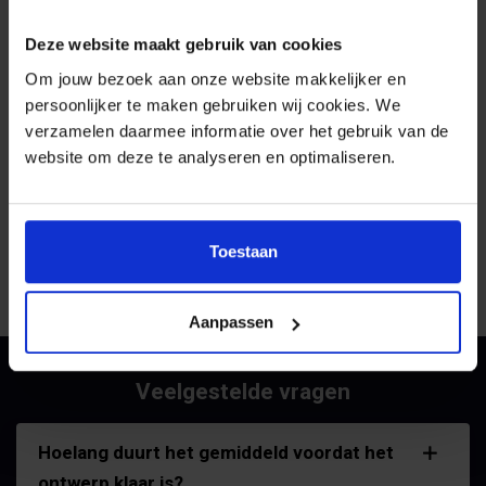
Deze website maakt gebruik van cookies
Om jouw bezoek aan onze website makkelijker en
persoonlijker te maken gebruiken wij cookies. We
verzamelen daarmee informatie over het gebruik van de
website om deze te analyseren en optimaliseren.
Ervaren vormgever
Ongelimiteerd correcties
Veel grafische kennis en
Ongelimiteerd aantal
ervaring in verschillende
correcties totdat jij tevreden
Toestaan
branches.
bent.
Aanpassen
Veelgestelde vragen
Hoelang duurt het gemiddeld voordat het
ontwerp klaar is?