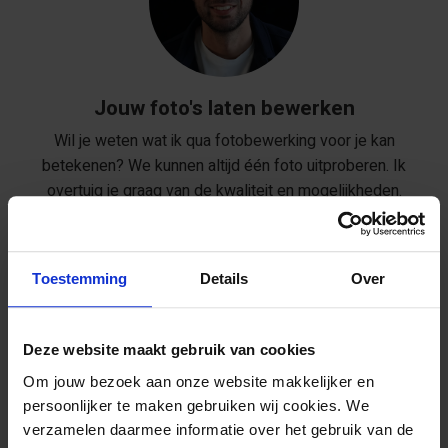
Jouw foto's laten bewerken
Wil je weten wat ik qua fotobewerking voor je kan
betekenen? We kunnen altijd één foto uitproberen. Ik
overtuig je graag van de kwaliteit en mogelijkheden.
Toestemming
Details
Over
Bel/WhatsApp
Deze website maakt gebruik van cookies
Ma t/m vr: 8:00 - 18:00
Om jouw bezoek aan onze website makkelijker en
0316 234 123
persoonlijker te maken gebruiken wij cookies. We
verzamelen daarmee informatie over het gebruik van de