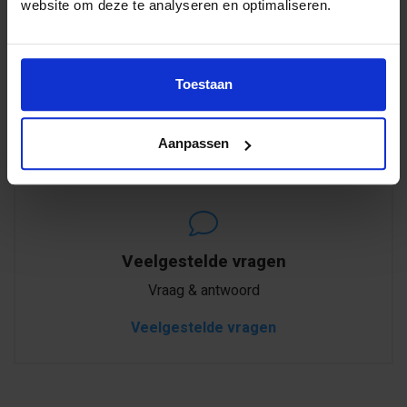
website om deze te analyseren en optimaliseren.
E-mail
Toestaan
Binnen 24 uur een reactie
info@logomaken.nl
Aanpassen
Veelgestelde vragen
Vraag & antwoord
Veelgestelde vragen