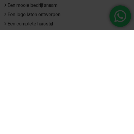
Een mooie bedrijfsnaam
Een logo laten ontwerpen
Een complete huisstijl
Flyers laten maken
Visitekaartjes laten ontwerpen
Drukwerk laten maken
Logo ontwerp voor jouw...
Hoveniersbedrijf
Schildersbedrijf
Bouwbedrijf
Autobedrijf
Beginnen als zzp’er