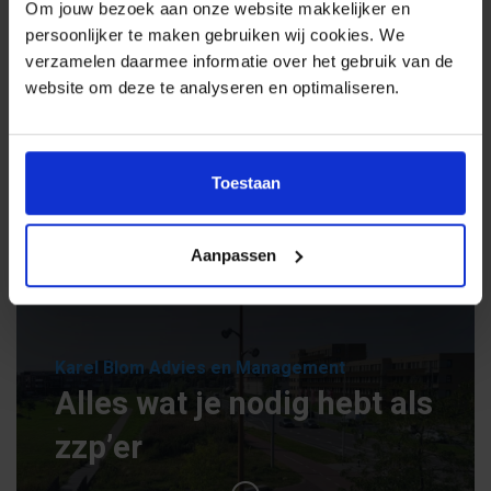
Presentatie template
Om jouw bezoek aan onze website makkelijker en
persoonlijker te maken gebruiken wij cookies. We
HTML e-mailhandtekening
verzamelen daarmee informatie over het gebruik van de
Website iconen
website om deze te analyseren en optimaliseren.
One-page website
Toestaan
Ook een logo laten ontwerpen?
Aanpassen
Karel Blom Advies en Management
Alles wat je nodig hebt als
zzp’er